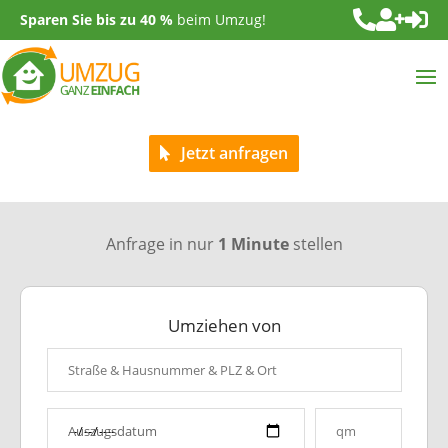



Sparen Sie bis zu 40 %
beim Umzug!
Jetzt anfragen
Anfrage in nur
1 Minute
stellen
Umziehen von