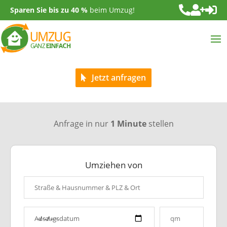



Sparen Sie bis zu 40 %
beim Umzug!
Jetzt anfragen
Anfrage in nur
1 Minute
stellen
Umziehen von