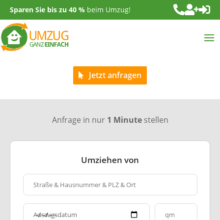



Sparen Sie bis zu 40 %
beim Umzug!
Jetzt anfragen
Anfrage in nur
1 Minute
stellen
Umziehen von