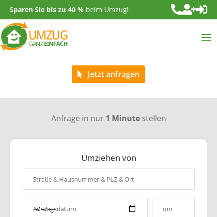



Sparen Sie bis zu 40 %
beim Umzug!
Jetzt anfragen
Anfrage in nur
1 Minute
stellen
Umziehen von